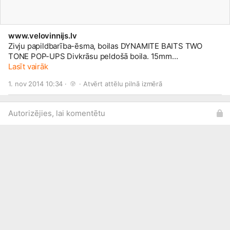
www.velovinnijs.lv
Zivju papildbarība-ēsma, boilas DYNAMITE BAITS TWO
TONE POP-UPS Divkrāsu peldošā boila. 15mm
STRAWBERRY-COCONUT CREAM Cena: 11,00 euro
Lasīt vairāk
1. nov 2014 10:34 · 
 · 
Atvērt attēlu pilnā izmērā
Autorizējies, lai komentētu