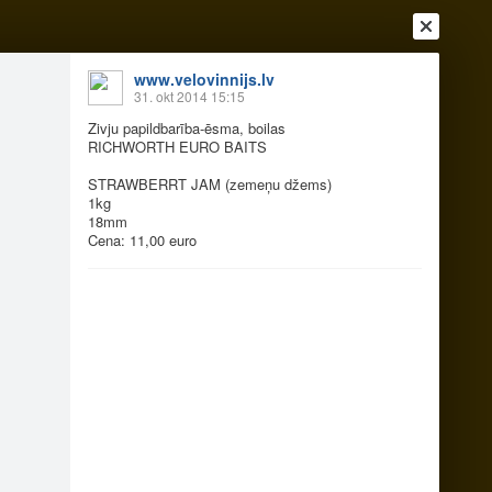
www.velovinnijs.lv
31. okt 2014 15:15
Zivju papildbarība-ēsma, boilas
RICHWORTH EURO BAITS
STRAWBERRT JAM (zemeņu džems)
1kg
18mm
Cena: 11,00 euro
Ienākt
Reģistrēties
Vai ienāc ar
a
Draugi
Raksti
Vēstules
bas