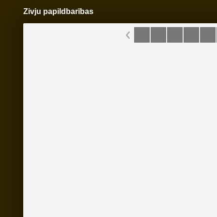
Zivju papildbarības
Pāriet
uz
saturu
Šodien
Ziņas
Galerijas
S
www.velovinnijs.lv
Oficiālā lapa