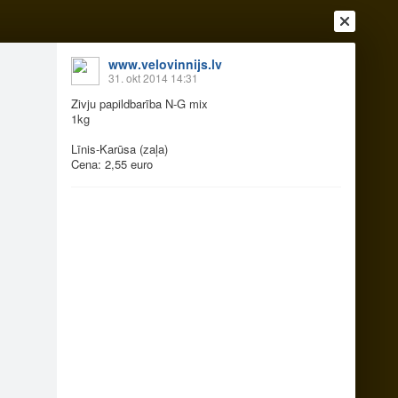
www.velovinnijs.lv
31. okt 2014 14:31
Zivju papildbarība N-G mix
1kg
Līnis-Karūsa (zaļa)
Cena: 2,55 euro
Ienākt
Reģistrēties
Vai ienāc ar
a
Draugi
Raksti
Vēstules
bas