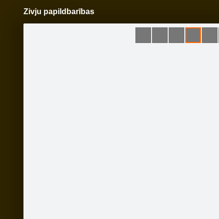
Zivju papildbarības
Pāriet
uz
saturu
Šodien
Ziņas
Galerijas
S
www.velovinnijs.lv
Oficiālā lapa