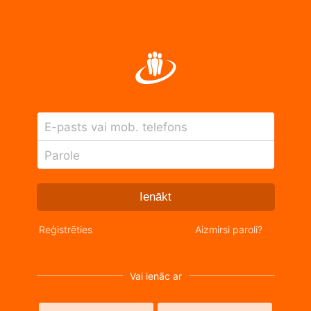
E-pasts vai mob. telefons
Parole
Ienākt
Reģistrēties
Aizmirsi paroli?
Vai ienāc ar