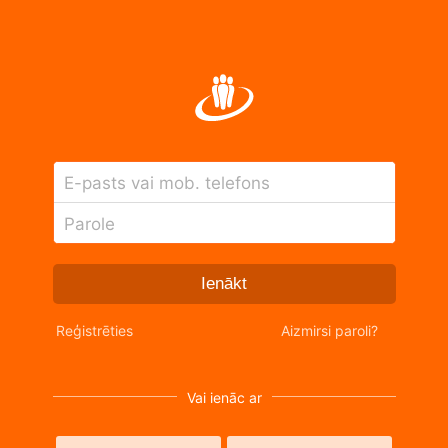
E-pasts vai mob. telefons
Parole
Ienākt
Reģistrēties
Aizmirsi paroli?
Vai ienāc ar