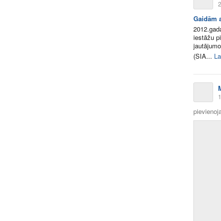
2
Gaidām a
2012.gada
iestāžu p
jautājumo
(SIA...
La
1
pievienoja