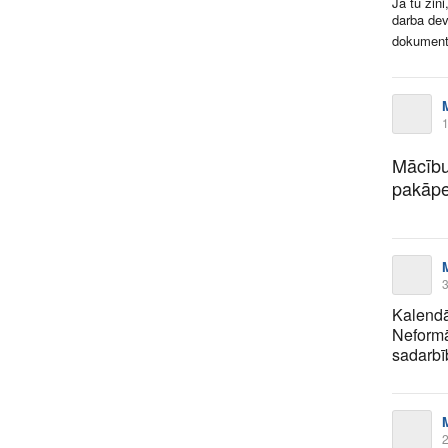
Ja tu zin
darba dev
dokumentu
1
Mācību
pakāpen
3
Kalendā
Neformāl
sadarbīb
2