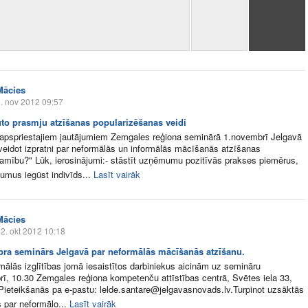
Mācies
. nov 2012 09:57
ūto prasmju atzīšanas popularizēšanas veidi
apspriestajiem jautājumiem Zemgales reģiona seminārā 1.novembrī Jelgavā
 veidot izpratni par neformālās un informālās mācīšanās atzīšanas
amību?" Lūk, ierosinājumi:- stāstīt uzņēmumu pozitīvās prakses piemērus,
umus iegūst indivīds...
Lasīt vairāk
Mācies
2. okt 2012 10:18
ra seminārs Jelgavā par neformālās mācīšanās atzīšanu.
mālās izglītības jomā iesaistītos darbiniekus aicinām uz semināru
ī, 10.30 Zemgales reģiona kompetenču attīstības centrā, Svētes iela 33,
Pieteikšanās pa e-pastu: lelde.santare@jelgavasnovads.lv.Turpinot uzsāktās
s par neformālo...
Lasīt vairāk