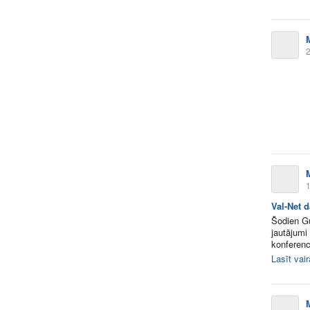
2
1
Val-Net 
Šodien Gu
jautājumi
konferenc
Lasīt vai