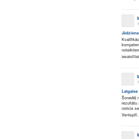
1
Jēdziena
Kvalifikā
kompetent
noteiktie
iesaistītai
1
Latgales
Šonedēļ n
rezultātu
noticis s
Ventspilī.