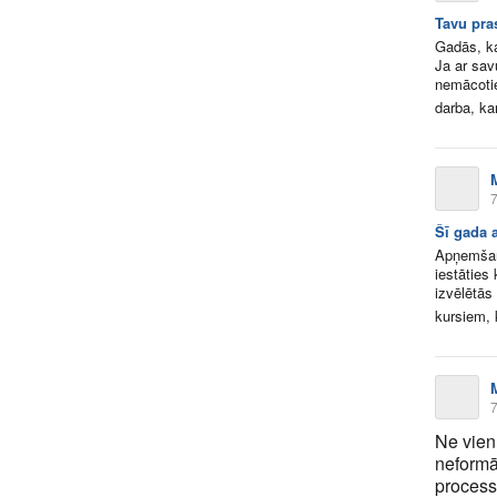
Tavu pra
Gadās, ka
Ja ar sav
nemācotie
darba, kar
7
Šī gada 
Apņemšanā
iestāties 
izvēlētās
kursiem,
7
Ne vien
neformā
process