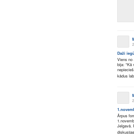
2
Daži ieg
Viens no 
bija: "Kā
nepiecieš
kādus lab
2
1.novemb
Ārpus for
1.novembr
Jelgavā. 
diskusija