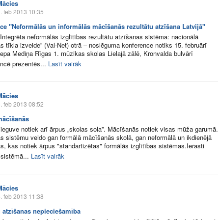
Mācies
. feb 2013 10:35
ce "Neformālās un informālās mācīšanās rezultātu atzīšana Latvijā"
„Integrēta neformālās izglītības rezultātu atzīšanas sistēma: nacionālā
s tīkla izveide” (Val-Net) otrā – noslēguma konference notiks 15. februārī
epa Mediņa Rīgas 1. mūzikas skolas Lielajā zālē, Kronvalda bulvārī
ncē prezentēs...
Lasīt vairāk
Mācies
. feb 2013 08:52
mācīšanās
ieguve notiek arī ārpus „skolas sola”. Mācīšanās notiek visas mūža garumā.
 sistēmu veido gan formālā mācīšanās skolā, gan neformālā un ikdienējā
, kas notiek ārpus "standartizētas" formālās izglītības sistēmas.Ierasti
 sistēmā...
Lasīt vairāk
Mācies
. feb 2013 11:38
 atzīšanas nepieciešamība