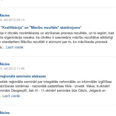
Mācies
6. okt 2012 09:13
 "Kvalifikācija" un "Mācību rezultāts" skaidrojums*
cija ir oficiāls novērtēšanas un atzīšanas procesa rezultāts, un to iegūst, kad
a organizācija nosaka, ka cilvēks ir sasniedzis mācību rezultātus atbilstīgi
m standartiem.Mācību rezultāti ir atzinumi par to, ko mācīšanās procesā
s...
Lasīt vairāk
Mācies
0. okt 2012 11:46
 reģionālā semināra atskaņas
otiek reģionālie semināri par integrētās neformālās un informālās izglītības
 atzīšanas sistēmas - nacionālā sadarbības tīkla - izveidi. Vakar, 9.oktobrī
eminārs Daugavpilī, bet rīt - 11.oktobrī seminārs būs Cēsīs. Jelgavā un
..
Lasīt vairāk
Mācies