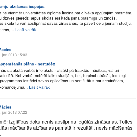
smju atzīšanas iespējas.
 ne vienmēr universitātes diploms liecina par cilvēka apgūtajām prasmēm.
u dzīves pieredzi ārpus skolas esi kādā jomā prasmīgs un zinošs,
s skolā tu vari apstiprināt savas zināšanas, tā pavērt ceļu jaunām studiju,
jeras,...
Lasīt vairāk
Mācies
. jan 2013 15:03
apņemšanās plāns - nestudēt!
s sarakstā varbūt ir ieraksts - atsākt pārtrauktās mācības, vai arī -
koledžā. Bet varbūt netērēt laiku studijām, bet, turpinot strādāt, iesniegt
 programmas iestādei savas apliecības un sertifikātus par semināriem,
 komandējuma...
Lasīt vairāk
Mācies
. jan 2013 07:22
mēr izglītības dokuments apstiprina iegūtās zināšanas. Toties
lās mācīšanās atzīšanas pamatā ir rezultāti, nevis mācīšanās
.