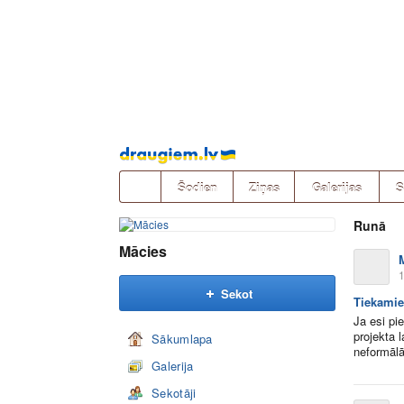
Pāriet
uz
saturu
Šodien
Ziņas
Galerijas
S
Runā
Mācies
1
Sekot
Tiekamie
Ja esi pi
projekta 
Sākumlapa
neformālā
Galerija
Sekotāji