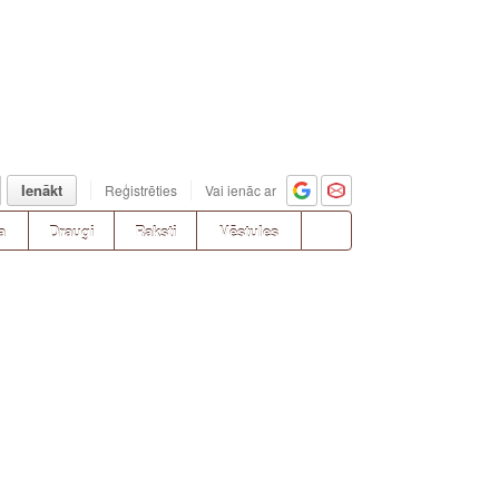
Ienākt
Reģistrēties
Vai ienāc ar
a
Draugi
Raksti
Vēstules