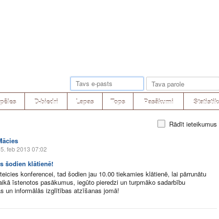
pēles
D-biedri
Lapas
Tops
Pasākumi
Statistik
Rādīt ieteikumus
Mācies
5. feb 2013 07:02
s šodien klātienē!
eteicies konferencei, tad šodien jau 10.00 tiekamies klātienē, lai pārrunātu
laikā īstenotos pasākumus, iegūto pieredzi un turpmāko sadarbību
s un informālās izglītības atzīšanas jomā!