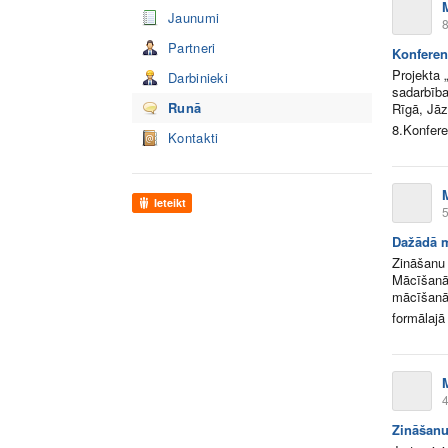
Jaunumi
8
Partneri
Konferen
Projekta 
Darbinieki
sadarbība
Runā
Rīgā, Jāz
8.Konfere
Kontakti
Ieteikt
5
Dažādā 
Zināšanu 
Mācīšanās
mācīšanās
formālajā
4
Zināšanu