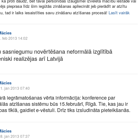
i, ka proti daudz, bet tavai personības izaugsmei izvēlētā mācību iestāde vai
ējs pieprasa līdz šim iegūtās zināšanas apliecināt jeb pierādīt ar atzītu
, tad ir laiks iesaistīties savu zināšanu atzīšanas procesā!
Lasīt vairāk
Mācies
. feb 2013 14:02
 sasniegumu novērtēšana neformālā izglītībā
iski realizējas arī Latvijā
Mācies
1. jan 2013 07:40
rā iegrāmatošanas vērta informācija: konference par
ās atzīšanas sistēmu būs 15.februārī, Rīgā. Tie, kas jau ir
as tīklā, gaidiet e-vēstuli. Drīz tiks izsludināta pieteikšanās.
Mācies
8. jan 2013 07:37