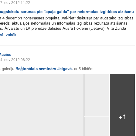
7. nov 2012 11:22
ugstskolu sarunas pie "apaļā galda" par neformālās izglītības atzīšanu
 4.decembrī norisināsies projekta „Val-Net” diskusija par augstāko izglītības
ieredzi aktuālajos neformālās un informālās izglītības rezultātu atzīšanas
s. Ārvalstu un LV pieredzē dalīsies Aušra Fokiene (Lietuva), Vita Žunda
sīt vairāk
Mācies
4. nov 2012 08:22
 galeriju
Reģionālais seminārs Jelgavā.
ar
5 bildēm
+1