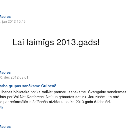
Mācies
. jan 2013 15:49
Lai laimīgs 2013.gads!
Mācies
0. dec 2012 08:01
darba grupas sanāksme Gulbenē
lbenes bibliotēkā notiks ValNet partneru sanāksme. Svarīgākie sanāksmes
 būs par Val-Net Konferenci Nr.2 un grāmatas saturu. Jau zinām, ka otrā
e par neformālās mācīšanās atzīšanu notiks 2013.gada 6.februārī.
rāk
Mācies