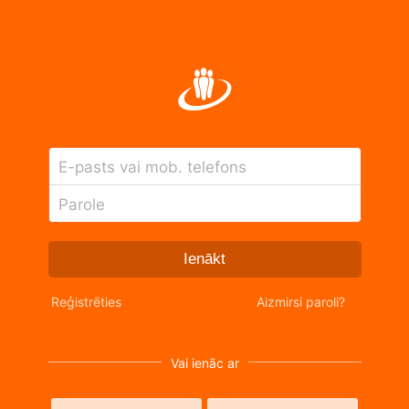
E-pasts vai mob. telefons
Parole
Ienākt
Reģistrēties
Aizmirsi paroli?
Vai ienāc ar