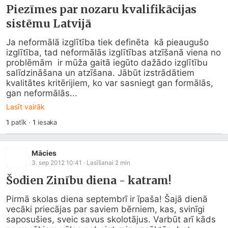
Piezīmes par nozaru kvalifikācijas
sistēmu Latvijā
Ja neformālā izglītība tiek definēta  kā pieaugušo 
izglītība, tad neformālās izglītības atzīšanā viena no 
problēmām  ir mūža gaitā iegūto dažādo izglītību 
salīdzināšana un atzīšana. Jābūt izstrādātiem  
kvalitātes kritērijiem, ko var sasniegt gan formālās, 
gan neformālās...
Lasīt vairāk
1
patīk
·
1
iesaka
Mācies
3. sep 2012 10:41
· Lasīšanai
2
min
Šodien Zinību diena - katram!
Pirmā skolas diena septembrī ir īpaša! Šajā dienā  
vecāki priecājas par saviem bērniem, kas, svinīgi 
saposušies, sveic savus skolotājus. Varbūt arī kāds 