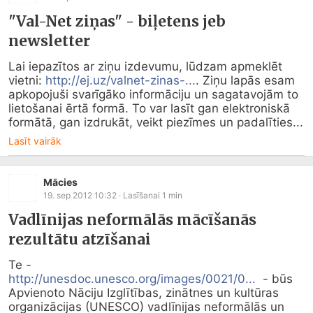
"Val-Net ziņas" - biļetens jeb
newsletter
Lai iepazītos ar ziņu izdevumu, lūdzam apmeklēt 
vietni: 
http://ej.uz/valnet-zinas-...
. Ziņu lapās esam 
apkopojuši svarīgāko informāciju un sagatavojām to 
lietošanai ērtā formā. To var lasīt gan elektroniskā 
formātā, gan izdrukāt, veikt piezīmes un padalīties...
Lasīt vairāk
Mācies
19. sep 2012 10:32
· Lasīšanai
1
min
Vadlīnijas neformālās mācīšanās
rezultātu atzīšanai
http://unesdoc.unesco.org/images/0021/0...
  - būs 
Apvienoto Nāciju Izglītības, zinātnes un kultūras 
organizācijas (UNESCO) vadlīnijas neformālās un 