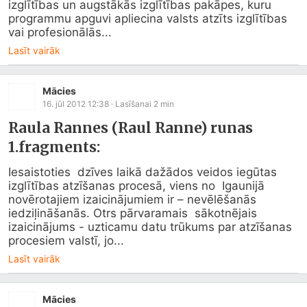
izglītības un augstākās izglītības pakāpes, kuru 
programmu apguvi apliecina valsts atzīts izglītības 
vai profesionālās...
Lasīt vairāk
Mācies
16. jūl 2012 12:38
· Lasīšanai
2
min
Raula Rannes (Raul Ranne) runas
1.fragments:
Iesaistoties  dzīves laikā dažādos veidos iegūtas 
izglītības atzīšanas procesā, viens no  Igaunijā 
novērotajiem izaicinājumiem ir – nevēlēšanās 
iedziļināšanās. Otrs pārvaramais  sākotnējais 
izaicinājums - uzticamu datu trūkums par atzīšanas 
procesiem valstī, jo...
Lasīt vairāk
Mācies