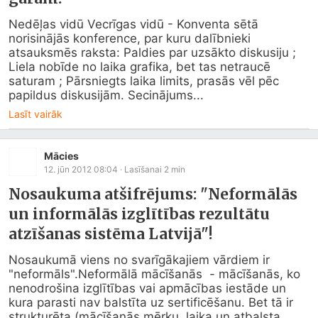
Nedēļas vidū Vecrīgas vidū - Konventa sētā 
norisinājās konference, par kuru dalībnieki 
atsauksmēs raksta: Paldies par uzsākto diskusiju ; 
Liela nobīde no laika grafika, bet tas netraucē 
saturam ; Pārsniegts laika limits, prasās vēl pēc 
papildus diskusijām. Secinājums...
Lasīt vairāk
Mācies
12. jūn 2012 08:04
· Lasīšanai
2
min
Nosaukuma atšifrējums: "Neformālās
un informālās izglītības rezultātu
atzīšanas sistēma Latvijā"!
Nosaukumā viens no svarīgākajiem vārdiem ir 
"neformāls".Neformālā mācīšanās  - mācīšanās, ko 
nenodrošina izglītības vai apmācības iestāde un 
kura parasti nav balstīta uz sertificēšanu. Bet tā ir 
strukturēta (mācīšanās mērķu, laika un atbalsta 