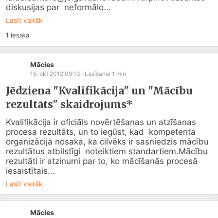
diskusijas par  neformālo...
Lasīt vairāk
1
iesaka
Mācies
16. okt 2012 09:13
· Lasīšanai
1
min
Jēdziena "Kvalifikācija" un "Mācību
rezultāts" skaidrojums*
Kvalifikācija ir oficiāls novērtēšanas un atzīšanas 
procesa rezultāts, un to iegūst, kad  kompetenta 
organizācija nosaka, ka cilvēks ir sasniedzis mācību 
rezultātus atbilstīgi  noteiktiem standartiem.Mācību 
rezultāti ir atzinumi par to, ko mācīšanās procesā 
iesaistītais...
Lasīt vairāk
Mācies