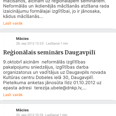
mācīšanos, aicinām uz reģionālajiem semināriem. 
Neformālās un ikdienējās mācīšanās atzīšana rada 
izaicinājumu formālajai izglītībai, jo ir jānosaka, 
kādus mācīšanās...
Lasīt vairāk
Mācies
28. sep 2012 13:33
· Lasīšanai
1
min
Reģionālais seminārs Daugavpilī
9.oktobrī aicinām  neformālās izglītības 
pakalpojumu sniedzējus, izglītības darba 
organizatorus un vadītājus uz Daugavpils novada 
Kultūras centru Dobeles ielā 30, Daugavpilī. 
Pieteikuma anketas jānosūta līdz 01.10.2012 uz 
epasta adresi  terezija.ubele@
dnkp.lv
,...
Lasīt vairāk
Mācies
25. sep 2012 10:19
· Lasīšanai
1
min