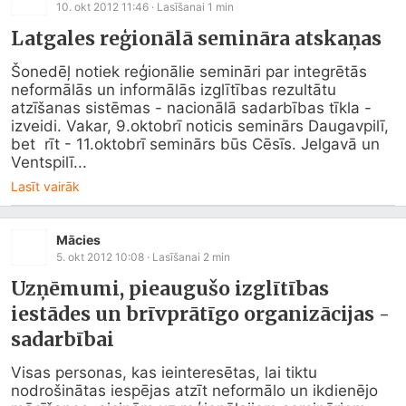
10. okt 2012 11:46
· Lasīšanai
1
min
Latgales reģionālā semināra atskaņas
Šonedēļ notiek reģionālie semināri par integrētās 
neformālās un informālās izglītības rezultātu 
atzīšanas sistēmas - nacionālā sadarbības tīkla - 
izveidi. Vakar, 9.oktobrī noticis seminārs Daugavpilī, 
bet  rīt - 11.oktobrī seminārs būs Cēsīs. Jelgavā un 
Ventspilī...
Lasīt vairāk
Mācies
5. okt 2012 10:08
· Lasīšanai
2
min
Uzņēmumi, pieaugušo izglītības
iestādes un brīvprātīgo organizācijas -
sadarbībai
Visas personas, kas ieinteresētas, lai tiktu 
nodrošinātas iespējas atzīt neformālo un ikdienējo 