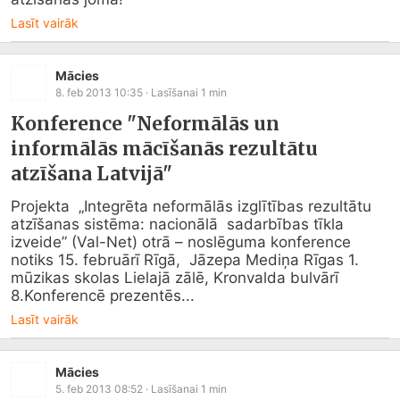
Lasīt vairāk
Mācies
8. feb 2013 10:35
· Lasīšanai
1
min
Konference "Neformālās un
informālās mācīšanās rezultātu
atzīšana Latvijā"
Projekta  „Integrēta neformālās izglītības rezultātu 
atzīšanas sistēma: nacionālā  sadarbības tīkla 
izveide” (Val-Net) otrā – noslēguma konference 
notiks 15. februārī Rīgā,  Jāzepa Mediņa Rīgas 1. 
mūzikas skolas Lielajā zālē, Kronvalda bulvārī 
8.Konferencē prezentēs...
Lasīt vairāk
Mācies
5. feb 2013 08:52
· Lasīšanai
1
min