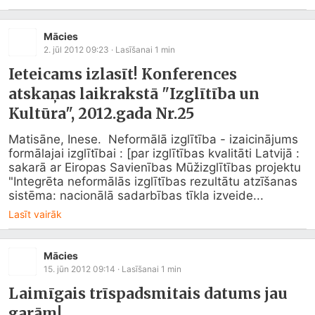
Mācies
2. jūl 2012 09:23
· Lasīšanai
1
min
Ieteicams izlasīt! Konferences
atskaņas laikrakstā "Izglītība un
Kultūra", 2012.gada Nr.25
Matisāne, Inese.  Neformālā izglītība - izaicinājums 
formālajai izglītībai : [par izglītības kvalitāti Latvijā : 
sakarā ar Eiropas Savienības Mūžizglītības projektu 
"Integrēta neformālās izglītības rezultātu atzīšanas 
sistēma: nacionālā sadarbības tīkla izveide...
Lasīt vairāk
Mācies
15. jūn 2012 09:14
· Lasīšanai
1
min
Laimīgais trīspadsmitais datums jau
garām!