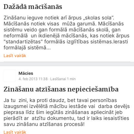
Dažādā mācīšanās
Zināšanu ieguve notiek arī ārpus „skolas sola”. 
Mācīšanās notiek visas  mūža garumā. Mācīšanās 
sistēmu veido gan formālā mācīšanās skolā, gan 
neformālā  un ikdienējā mācīšanās, kas notiek ārpus 
"standartizētas" formālās izglītības sistēmas.Ierasti 
formālajā sistēmā...
Lasīt vairāk
Mācies
4. feb 2013 11:38
· Lasīšanai
1
min
Zināšanu atzīšanas nepieciešamība
Ja tu  zini, ka proti daudz, bet tavai personības 
izaugsmei izvēlētā mācību iestāde vai  darba devējs 
pieprasa līdz šim iegūtās zināšanas apliecināt jeb 
pierādīt ar  atzītu dokumentu, tad ir laiks iesaistīties 
savu zināšanu atzīšanas procesā!
Lasīt vairāk