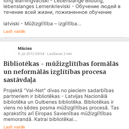
long learningvāciski - Lebenslange Bildung, 
lebenslanges Lernenkrieviski - Oбучение людей в 
течение всей жизни, пожизненное обучение

latviski - Mūžizglītība – izglītība...
Lasīt vairāk
Mācies
9. jūl 2012 09:54
· Lasīšanai
2
min
Bibliotēkas - mūžizglītības formālās
un neformālās izglītības procesa
sastāvdaļa
Projektā "Val-Net" divas no pieciem sadarbības 
partneriem ir bibliotēkas - Latvijas Nacionālā 
bibliotēka un Gulbenes bibliotēka. Bibliotēkas ir 
viens no ķēdes posma mūžizglītības procesā. Tas 
aprakstīts arī Eiropas Savienības mūžizglītības 
memorandā. Katrai bibliotēkai...
Lasīt vairāk