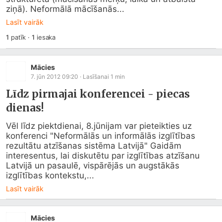
ziņā). Neformālā mācīšanās...
Lasīt vairāk
1
patīk
·
1
iesaka
Mācies
7. jūn 2012 09:20
· Lasīšanai
1
min
Līdz pirmajai konferencei - piecas
dienas!
Vēl līdz piektdienai, 8.jūnijam var pieteikties uz 
konferenci "Neformālās un informālās izglītības 
rezultātu atzīšanas sistēma Latvijā" Gaidām 
interesentus, lai diskutētu par izglītības atzīšanu 
Latvijā un pasaulē, vispārējās un augstākās 
izglītības kontekstu,...
Lasīt vairāk
Mācies