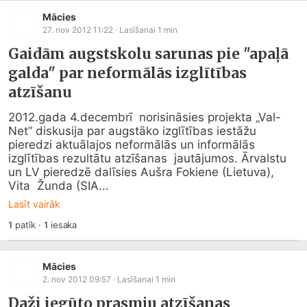
Mācies
27. nov 2012 11:22
· Lasīšanai
1
min
Gaidām augstskolu sarunas pie "apaļā
galda" par neformālās izglītības
atzīšanu
2012.gada 4.decembrī  norisināsies projekta „Val-
Net” diskusija par augstāko izglītības iestāžu  
pieredzi aktuālajos neformālās un informālās 
izglītības rezultātu atzīšanas  jautājumos. Ārvalstu 
un LV pieredzē dalīsies Aušra Fokiene (Lietuva), 
Vita  Žunda (SIA...
Lasīt vairāk
1
patīk
·
1
iesaka
Mācies
2. nov 2012 09:57
· Lasīšanai
1
min
Daži iegūto prasmju atzīšanas