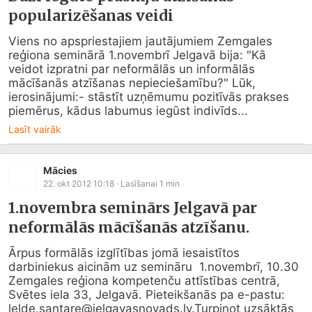
popularizēšanas veidi
Viens no apspriestajiem jautājumiem Zemgales 
reģiona seminārā 1.novembrī Jelgavā bija: "Kā 
veidot izpratni par neformālās un informālās 
mācīšanās atzīšanas nepieciešamību?" Lūk, 
ierosinājumi:- stāstīt uzņēmumu pozitīvās prakses 
piemērus, kādus labumus iegūst indivīds...
Lasīt vairāk
Mācies
22. okt 2012 10:18
· Lasīšanai
1
min
1.novembra seminārs Jelgavā par
neformālās mācīšanās atzīšanu.
Ārpus formālās izglītības jomā iesaistītos 
darbiniekus aicinām uz semināru  1.novembrī, 10.30 
Zemgales reģiona kompetenču attīstības centrā,  
Svētes iela 33, Jelgavā. Pieteikšanās pa e-pastu: 
lelde.santare@
jelgavasnovads.lv
.Turpinot uzsāktās 