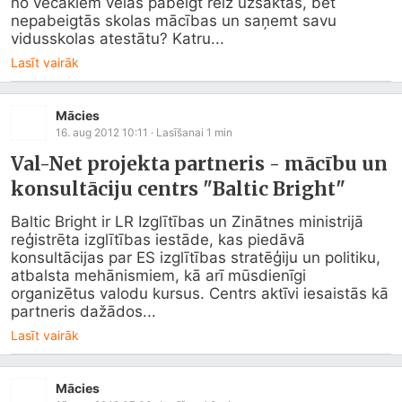
no vecākiem vēlas pabeigt reiz uzsāktās, bet 
nepabeigtās skolas mācības un saņemt savu 
vidusskolas atestātu? Katru...
Lasīt vairāk
Mācies
16. aug 2012 10:11
· Lasīšanai
1
min
Val-Net projekta partneris - mācību un
konsultāciju centrs "Baltic Bright"
Baltic Bright ir LR Izglītības un Zinātnes ministrijā 
reģistrēta izglītības iestāde, kas piedāvā 
konsultācijas par ES izglītības stratēģiju un politiku, 
atbalsta mehānismiem, kā arī mūsdienīgi 
organizētus valodu kursus. Centrs aktīvi iesaistās kā 
partneris dažādos...
Lasīt vairāk
Mācies