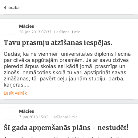
4
iesaka
Mācies
28. jan 2013 07:37
· Lasīšanai
1
min
Tavu prasmju atzīšanas iespējas.
Gadās, ka ne vienmēr  universitātes diploms liecina 
par cilvēka apgūtajām prasmēm. Ja ar savu dzīves 
pieredzi ārpus skolas esi kādā jomā  prasmīgs un 
zinošs, nemācoties skolā tu vari apstiprināt savas 
zināšanas, tā  pavērt ceļu jaunām studiju, darba, 
karjeras,...
Lasīt vairāk
Mācies
7. jan 2013 15:03
· Lasīšanai
1
min
Šī gada apņemšanās plāns - nestudēt!