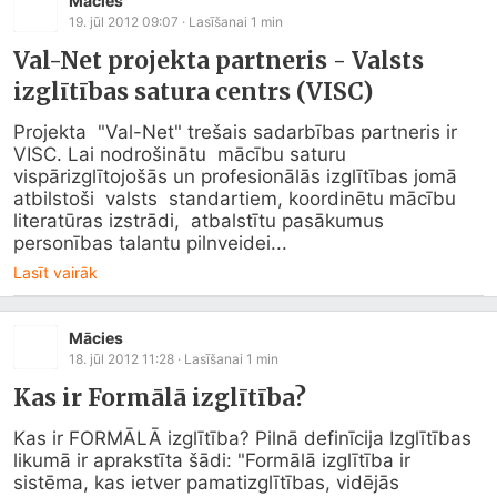
Mācies
19. jūl 2012 09:07
· Lasīšanai
1
min
Val-Net projekta partneris - Valsts
izglītības satura centrs (VISC)
Projekta  "Val-Net" trešais sadarbības partneris ir 
VISC. Lai nodrošinātu  mācību saturu 
vispārizglītojošās un profesionālās izglītības jomā 
atbilstoši  valsts  standartiem, koordinētu mācību 
literatūras izstrādi,  atbalstītu pasākumus 
personības talantu pilnveidei...
Lasīt vairāk
Mācies
18. jūl 2012 11:28
· Lasīšanai
1
min
Kas ir Formālā izglītība?
Kas ir FORMĀLĀ izglītība? Pilnā definīcija Izglītības 
likumā ir aprakstīta šādi: "Formālā izglītība ir 
sistēma, kas ietver pamatizglītības, vidējās 