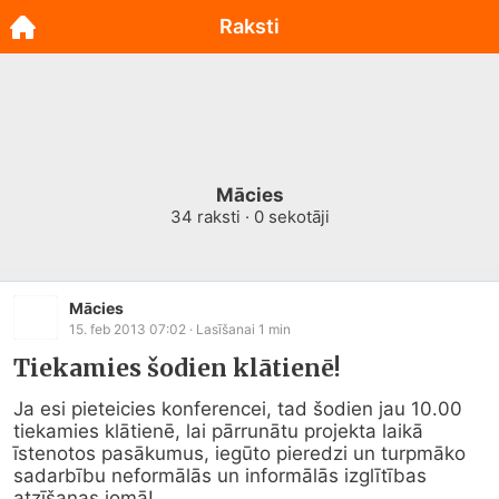
Raksti
Mācies
34
raksti ·
0
sekotāji
Mācies
15. feb 2013 07:02
· Lasīšanai
1
min
Tiekamies šodien klātienē!
Ja esi pieteicies konferencei, tad šodien jau 10.00 
tiekamies klātienē, lai pārrunātu projekta laikā 
īstenotos pasākumus, iegūto pieredzi un turpmāko 
sadarbību neformālās un informālās izglītības 
atzīšanas jomā!