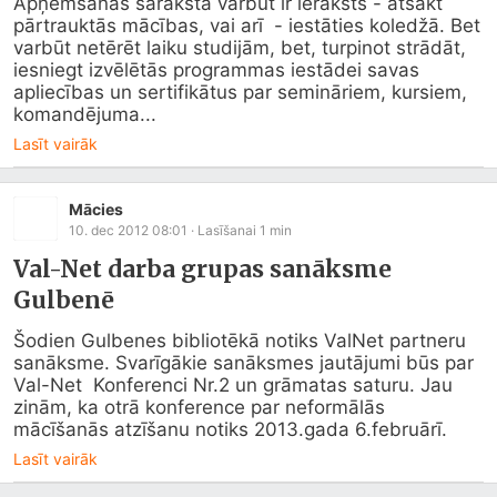
Apņemšanās sarakstā varbūt ir ieraksts - atsākt 
pārtrauktās mācības, vai arī  - iestāties koledžā. Bet 
varbūt netērēt laiku studijām, bet, turpinot strādāt, 
iesniegt izvēlētās programmas iestādei savas 
apliecības un sertifikātus par semināriem, kursiem, 
komandējuma...
Lasīt vairāk
Mācies
10. dec 2012 08:01
· Lasīšanai
1
min
Val-Net darba grupas sanāksme
Gulbenē
Šodien Gulbenes bibliotēkā notiks ValNet partneru 
sanāksme. Svarīgākie sanāksmes jautājumi būs par 
Val-Net  Konferenci Nr.2 un grāmatas saturu. Jau 
zinām, ka otrā konference par neformālās 
mācīšanās atzīšanu notiks 2013.gada 6.februārī.
Lasīt vairāk