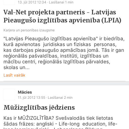
13. jūl 2012 12:34
· Lasīšanai
1
min
Val-Net projekta partneris - Latvijas
Pieaugušo izglītības apvienība (LPIA)
Karjera un personības izaugsme
"Latvijas Pieaugušo izglītības apvienība" ir biedrība, 
kurā apvienotas  juridiskas un fiziskas  personas, 
kas darbojas pieaugušo apmācības jomā. Tās ir gan 
reģionālās pašvaldības, institūti, izglītības un 
mācību centri, reģionālās Izglītības pārvaldes, 
skolas un...
Lasīt vairāk
Mācies
11. jūl 2012 13:55
· Lasīšanai
2
min
Mūžizglītības jēdziens
Kas ir MŪŽIZGLĪTĪBA? Svešvalodās tiek lietotas 
šādas frāzes: angliski - Life-long  education, life-