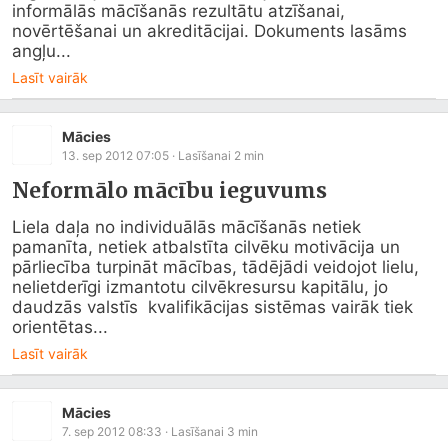
informālās mācīšanās rezultātu atzīšanai, 
novērtēšanai un akreditācijai. Dokuments lasāms 
angļu...
Lasīt vairāk
Mācies
13. sep 2012 07:05
· Lasīšanai
2
min
Neformālo mācību ieguvums
Liela daļa no individuālās mācīšanās netiek 
pamanīta, netiek atbalstīta cilvēku motivācija un 
pārliecība turpināt mācības, tādējādi veidojot lielu, 
nelietderīgi izmantotu cilvēkresursu kapitālu, jo 
daudzās valstīs  kvalifikācijas sistēmas vairāk tiek 
orientētas...
Lasīt vairāk
Mācies
7. sep 2012 08:33
· Lasīšanai
3
min