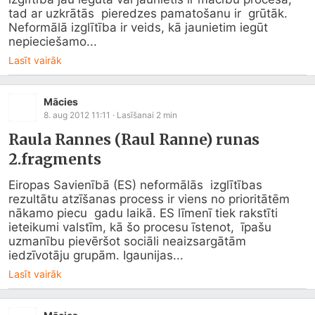
tad ar uzkrātās  pieredzes pamatošanu ir  grūtāk. 
Neformālā izglītība ir veids, kā jaunietim iegūt 
nepieciešamo...
Lasīt vairāk
Mācies
8. aug 2012 11:11
· Lasīšanai
2
min
Raula Rannes (Raul Ranne) runas
2.fragments
Eiropas Savienībā (ES) neformālās  izglītības 
rezultātu atzīšanas process ir viens no prioritātēm 
nākamo piecu  gadu laikā. ES līmenī tiek rakstīti 
ieteikumi valstīm, kā šo procesu īstenot,  īpašu 
uzmanību pievēršot sociāli neaizsargātām 
iedzīvotāju grupām. Igaunijas...
Lasīt vairāk