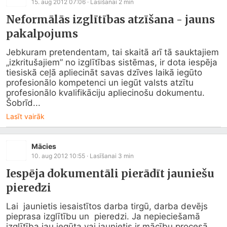
15. aug 2012 07:06
· Lasīšanai
2
min
Neformālās izglītības atzīšana - jauns
pakalpojums
Jebkuram pretendentam, tai skaitā arī tā sauktajiem 
„izkritušajiem” no izglītības sistēmas, ir dota iespēja 
tiesiskā ceļā apliecināt savas dzīves laikā iegūto 
profesionālo kompetenci un iegūt valsts atzītu 
profesionālo kvalifikāciju apliecinošu dokumentu. 
Šobrīd...
Lasīt vairāk
Mācies
10. aug 2012 10:55
· Lasīšanai
3
min
Iespēja dokumentāli pierādīt jauniešu
pieredzi
Lai  jaunietis iesaistītos darba tirgū, darba devējs 
pieprasa izglītību un  pieredzi. Ja nepieciešamā 
izglītība jau iegūta vai jaunietis ir mācību procesā,  