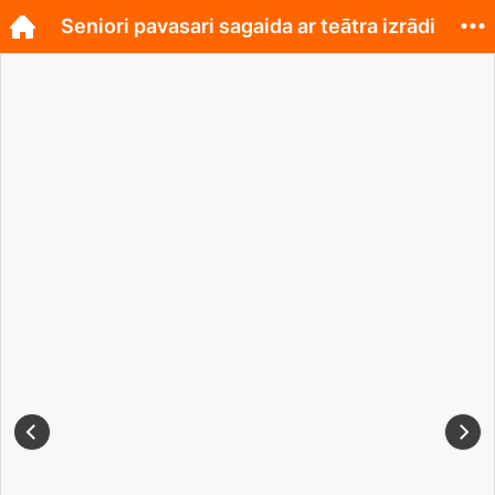
Seniori pavasari sagaida ar teātra izrādi