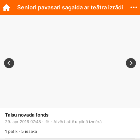
Seniori pavasari sagaida ar teātra izrādi
Talsu novada fonds
29. apr 2016 07:48 · 
 · 
Atvērt attēlu pilnā izmērā
1
patīk
·
5
iesaka