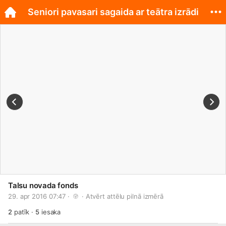
Seniori pavasari sagaida ar teātra izrādi
Talsu novada fonds
29. apr 2016 07:47 · 
 · 
Atvērt attēlu pilnā izmērā
2
patīk
·
5
iesaka