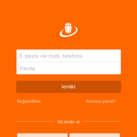
E-pasts vai mob. telefons
Parole
Ienākt
Reģistrēties
Aizmirsi paroli?
Vai ienāc ar