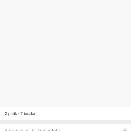
2
patīk
·
7
iesaka
Autorizējies, lai komentētu