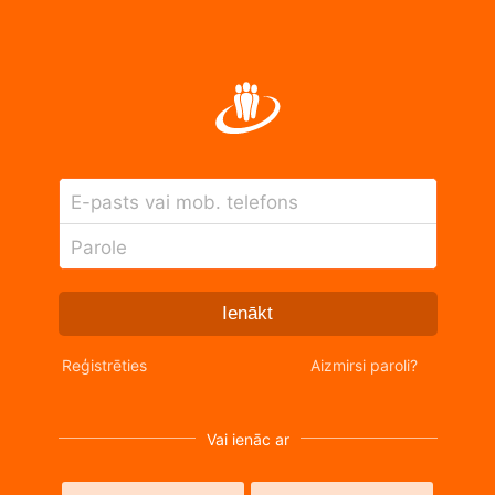
E-pasts vai mob. telefons
Parole
Ienākt
Reģistrēties
Aizmirsi paroli?
Vai ienāc ar