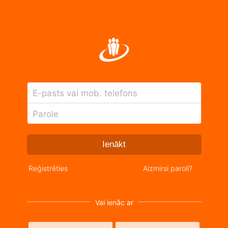
E-pasts vai mob. telefons
Parole
Ienākt
Reģistrēties
Aizmirsi paroli?
Vai ienāc ar