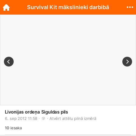
Survival Kit mākslinieki darbibā
Livonijas ordeņa Siguldas pils
6. sep 2012 11:58 · 
 · 
Atvērt attēlu pilnā izmērā
10
iesaka