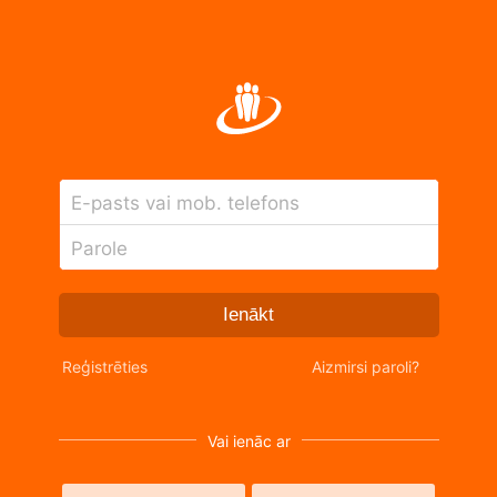
E-pasts vai mob. telefons
Parole
Ienākt
Reģistrēties
Aizmirsi paroli?
Vai ienāc ar