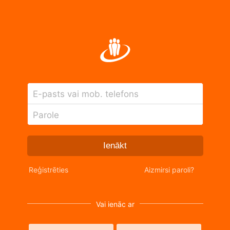
E-pasts vai mob. telefons
Parole
Ienākt
Reģistrēties
Aizmirsi paroli?
Vai ienāc ar