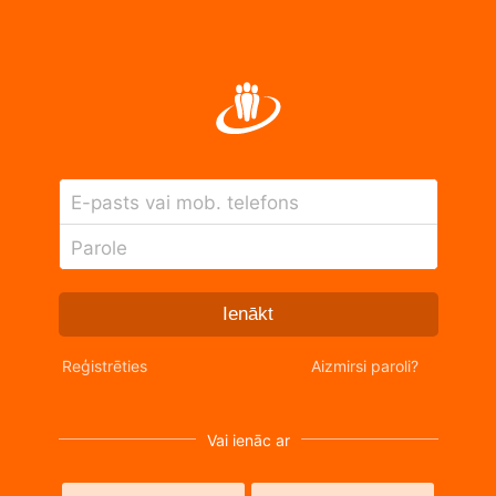
E-pasts vai mob. telefons
Parole
Ienākt
Reģistrēties
Aizmirsi paroli?
Vai ienāc ar