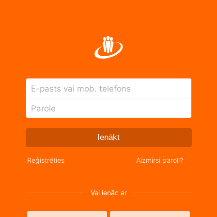
E-pasts vai mob. telefons
Parole
Ienākt
Reģistrēties
Aizmirsi paroli?
Vai ienāc ar