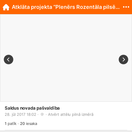
Atklāta projekta “Plenērs Rozentāla pilsētā 2017”
Saldus novada pašvaldība
28. jūl 2017 18:02 · 
 · 
Atvērt attēlu pilnā izmērā
1
patīk
·
20
iesaka