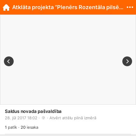
Atklāta projekta “Plenērs Rozentāla pilsētā 2017”
Saldus novada pašvaldība
28. jūl 2017 18:02 · 
 · 
Atvērt attēlu pilnā izmērā
1
patīk
·
20
iesaka