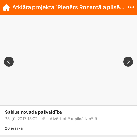
Atklāta projekta “Plenērs Rozentāla pilsētā 2017”
Saldus novada pašvaldība
28. jūl 2017 18:02 · 
 · 
Atvērt attēlu pilnā izmērā
20
iesaka