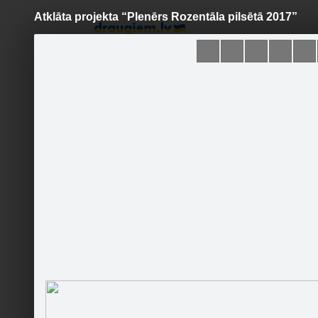
Atklāta projekta “Plenērs Rozentāla pilsētā 2017”
Pāriet
uz
saturu
Šodien
Ziņas
Galerijas
S
Saldus novada pašvaldība
Oficiālā lapa
Sekot
Sākumlapa
Galerija
Jaunumi
Kontakti
Pasākumi