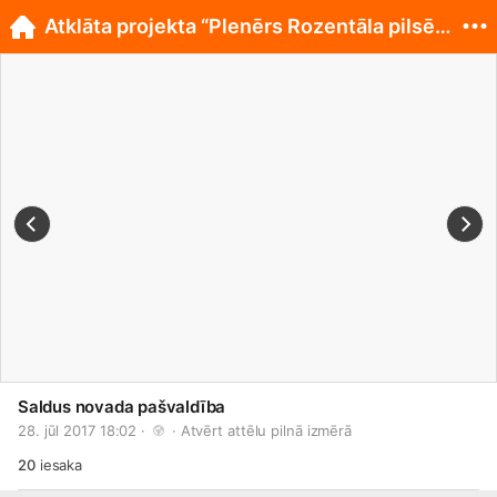
Atklāta projekta “Plenērs Rozentāla pilsētā 2017”
Saldus novada pašvaldība
28. jūl 2017 18:02 · 
 · 
Atvērt attēlu pilnā izmērā
20
iesaka