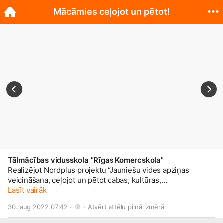
Mācāmies ceļojot un pētot!
Tālmācības vidusskola "Rīgas Komercskola"
Realizējot Nordplus projektu “Jauniešu vides apziņas
veicināšana, ceļojot un pētot dabas, kultūras,
sociālekonomiskos procesus Ziemeļeiropas reģionā”,
Lasīt vairāk
organizējām izzinošos ceļojumus Grenlandē un Latvijā, ar
30. aug 2022 07:42 · 
 · 
Atvērt attēlu pilnā izmērā
atšķirīgu dabas vidi – klimata apstākļiem, reljefu, augu un
dzīvnieku valsti, saimniecisko vidi un iedzīvotāju skaitu, lai