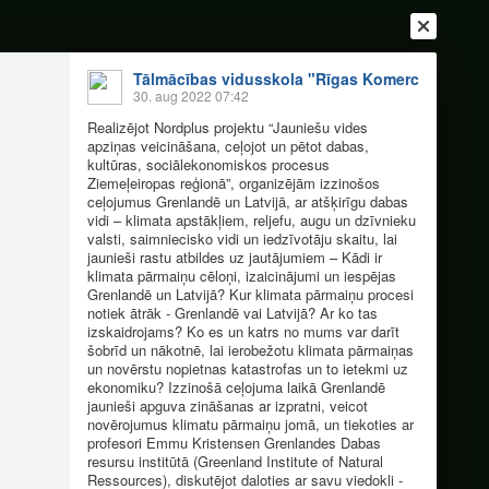
Tālmācības vidusskola "Rīgas Komercskola"
30. aug 2022 07:42
Realizējot Nordplus projektu “Jauniešu vides
apziņas veicināšana, ceļojot un pētot dabas,
kultūras, sociālekonomiskos procesus
Ziemeļeiropas reģionā”, organizējām izzinošos
ceļojumus Grenlandē un Latvijā, ar atšķirīgu dabas
vidi – klimata apstākļiem, reljefu, augu un dzīvnieku
valsti, saimniecisko vidi un iedzīvotāju skaitu, lai
jaunieši rastu atbildes uz jautājumiem – Kādi ir
klimata pārmaiņu cēloņi, izaicinājumi un iespējas
Ienākt
Reģistrēties
Vai ienāc ar
Grenlandē un Latvijā? Kur klimata pārmaiņu procesi
notiek ātrāk - Grenlandē vai Latvijā? Ar ko tas
a
Draugi
Raksti
Vēstules
izskaidrojams? Ko es un katrs no mums var darīt
šobrīd un nākotnē, lai ierobežotu klimata pārmaiņas
un novērstu nopietnas katastrofas un to ietekmi uz
ekonomiku? Izzinošā ceļojuma laikā Grenlandē
 pētot!
jaunieši apguva zināšanas ar izpratni, veicot
novērojumus klimatu pārmaiņu jomā, un tiekoties ar
profesori Emmu Kristensen Grenlandes Dabas
resursu institūtā (Greenland Institute of Natural
Ressources), diskutējot daloties ar savu viedokli -