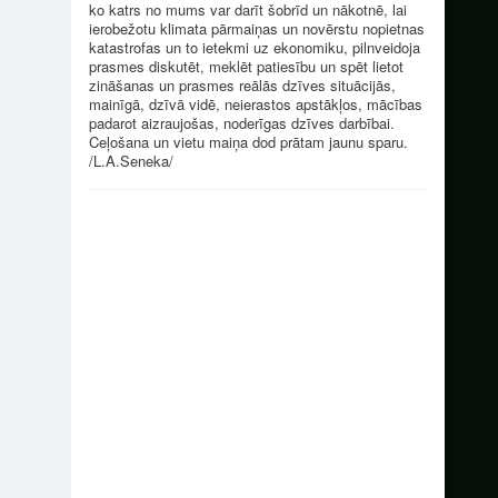
ko katrs no mums var darīt šobrīd un nākotnē, lai
ierobežotu klimata pārmaiņas un novērstu nopietnas
katastrofas un to ietekmi uz ekonomiku, pilnveidoja
prasmes diskutēt, meklēt patiesību un spēt lietot
zināšanas un prasmes reālās dzīves situācijās,
mainīgā, dzīvā vidē, neierastos apstākļos, mācības
padarot aizraujošas, noderīgas dzīves darbībai.
Ceļošana un vietu maiņa dod prātam jaunu sparu.
/L.A.Seneka/
dplus…
Realizējot Nordplus…
dplus…
Realizējot Nordplus…