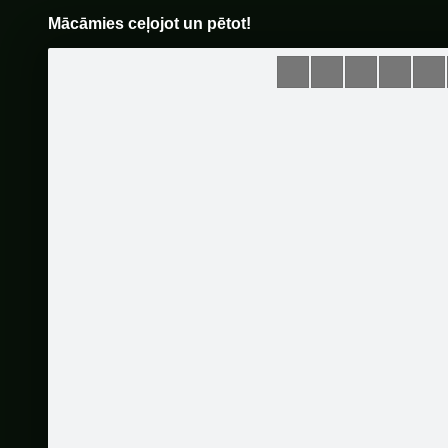
Mācāmies ceļojot un pētot!
Pāriet
uz
saturu
Šodien
Ziņas
Galerijas
S
Tālmācības vidusskola "Rīgas
Komercskola"
Oficiālā lapa