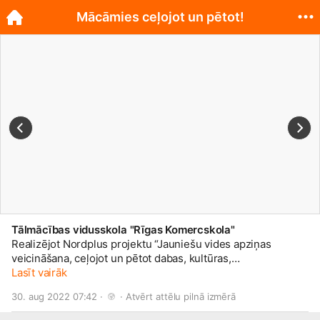
Mācāmies ceļojot un pētot!
Tālmācības vidusskola "Rīgas Komercskola"
Realizējot Nordplus projektu “Jauniešu vides apziņas
veicināšana, ceļojot un pētot dabas, kultūras,
sociālekonomiskos procesus Ziemeļeiropas reģionā”,
Lasīt vairāk
organizējām izzinošos ceļojumus Grenlandē un Latvijā, ar
30. aug 2022 07:42 · 
 · 
Atvērt attēlu pilnā izmērā
atšķirīgu dabas vidi – klimata apstākļiem, reljefu, augu un
dzīvnieku valsti, saimniecisko vidi un iedzīvotāju skaitu, lai