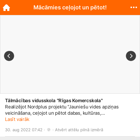
Mācāmies ceļojot un pētot!
Tālmācības vidusskola "Rīgas Komercskola"
Realizējot Nordplus projektu “Jauniešu vides apziņas
veicināšana, ceļojot un pētot dabas, kultūras,
sociālekonomiskos procesus Ziemeļeiropas reģionā”,
Lasīt vairāk
organizējām izzinošos ceļojumus Grenlandē un Latvijā, ar
30. aug 2022 07:42 · 
 · 
Atvērt attēlu pilnā izmērā
atšķirīgu dabas vidi – klimata apstākļiem, reljefu, augu un
dzīvnieku valsti, saimniecisko vidi un iedzīvotāju skaitu, lai