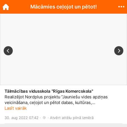
Mācāmies ceļojot un pētot!
Tālmācības vidusskola "Rīgas Komercskola"
Realizējot Nordplus projektu “Jauniešu vides apziņas
veicināšana, ceļojot un pētot dabas, kultūras,
sociālekonomiskos procesus Ziemeļeiropas reģionā”,
Lasīt vairāk
organizējām izzinošos ceļojumus Grenlandē un Latvijā, ar
30. aug 2022 07:42 · 
 · 
Atvērt attēlu pilnā izmērā
atšķirīgu dabas vidi – klimata apstākļiem, reljefu, augu un
dzīvnieku valsti, saimniecisko vidi un iedzīvotāju skaitu, lai