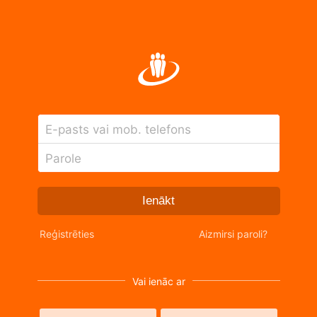
E-pasts vai mob. telefons
Parole
Ienākt
Reģistrēties
Aizmirsi paroli?
Vai ienāc ar