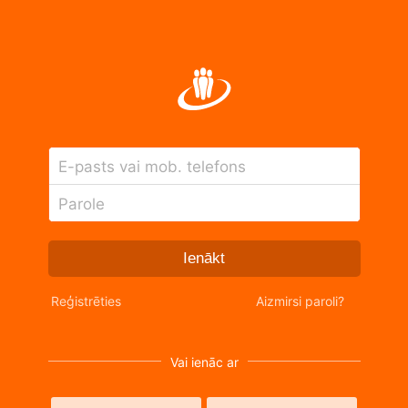
E-pasts vai mob. telefons
Parole
Ienākt
Reģistrēties
Aizmirsi paroli?
Vai ienāc ar