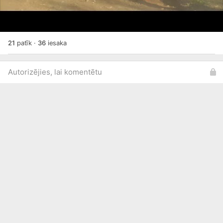
21
patīk
·
36
iesaka
Autorizējies, lai komentētu