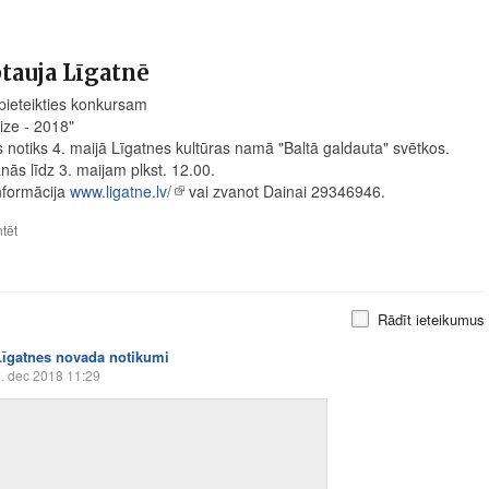
tauja Līgatnē
pieteikties konkursam
ize - 2018"
 notiks 4. maijā Līgatnes kultūras namā "Baltā galdauta" svētkos.
nās līdz 3. maijam plkst. 12.00.
nformācija
www.ligatne.lv/
vai zvanot Dainai 29346946.
tēt
Rādīt ieteikumus
Līgatnes novada notikumi
. dec 2018 11:29