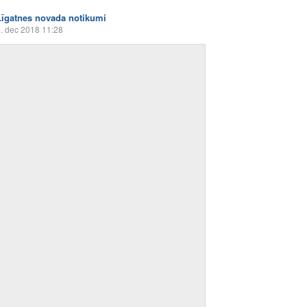
Līgatnes novada notikumi
. dec 2018 11:28