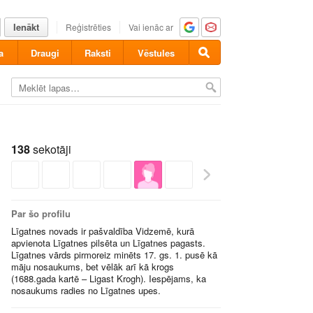
Ienākt
Reģistrēties
Vai ienāc ar
a
Draugi
Raksti
Vēstules
138
sekotāji
Par šo profilu
Līgatnes novads ir pašvaldība Vidzemē, kurā
apvienota Līgatnes pilsēta un Līgatnes pagasts.
Līgatnes vārds pirmoreiz minēts 17. gs. 1. pusē kā
māju nosaukums, bet vēlāk arī kā krogs
(1688.gada kartē – Ligast Krogh). Iespējams, ka
nosaukums radies no Līgatnes upes.