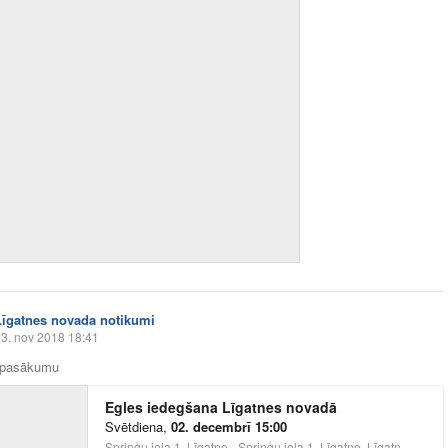
Līgatnes novada notikumi
3. nov 2018 18:41
a pasākumu
Egles iedegšana Līgatnes novadā
Svētdiena
,
02. decembrī 15:00
Spriņģu iela 1, Līgatne - Spriņģu iela 1, Līgatne, Līgatnes pilsēta, LV-4110, Latvia, Latvia