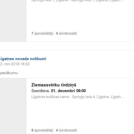
7
apmeklētāji
·
4
ieinteresēti
Līgatnes novada notikumi
3. nov 2018 18:32
a pasākumu
Ziemassvētku tirdziņš
Sestdiena
,
01. decembrī 08:00
Līgatnes kultūras nams - Spriņģu iela 4, Līgatne, Līgatnes pilsēta, LV-4110, Latvija, Latvia
9
apmeklētāji
·
4
ieinteresēti