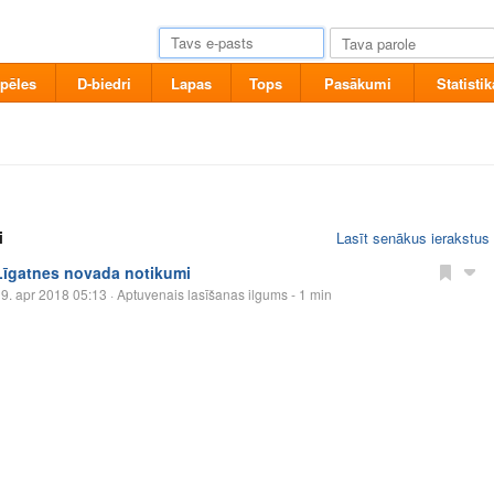
pēles
D-biedri
Lapas
Tops
Pasākumi
Statistik
i
Lasīt senākus ierakstus
Līgatnes novada notikumi
9. apr 2018 05:13
· Aptuvenais lasīšanas ilgums - 1 min