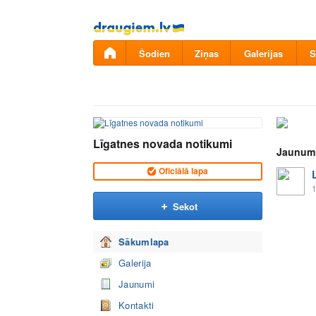
Pāriet
uz
saturu
Šodien
Ziņas
Galerijas
S
Līgatnes novada notikumi
Jaunum
Oficiālā lapa
1
Sekot
Sākumlapa
Galerija
Jaunumi
Kontakti