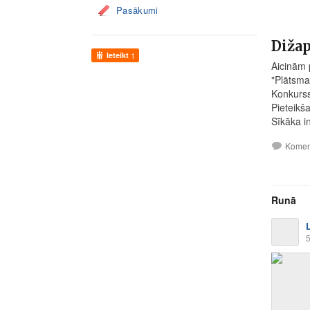
Pasākumi
Dižap
Ieteikt
1
Aicinām 
"Plātsma
Konkurss
Pieteikša
Sīkāka i
Komen
Runā
5