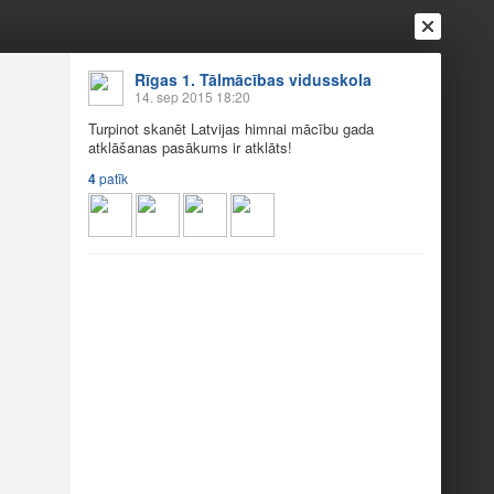
Rīgas 1. Tālmācības vidusskola
14. sep 2015 18:20
Turpinot skanēt Latvijas himnai mācību gada
atklāšanas pasākums ir atklāts!
4
patīk
Ienākt
Reģistrēties
Vai ienāc ar
a
Draugi
Raksti
Vēstules
sākuma spilgtākie m