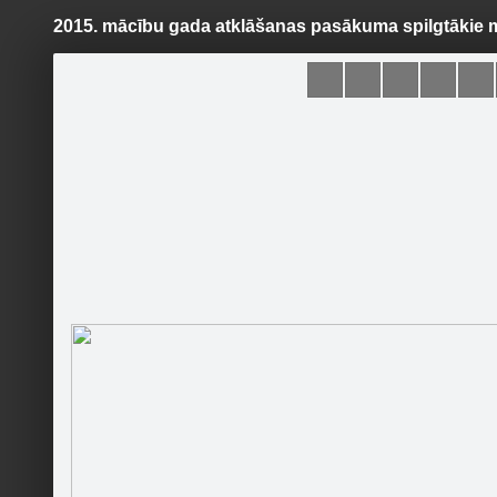
2015. mācību gada atklāšanas pasākuma spilgtākie 
Pāriet
uz
saturu
Šodien
Ziņas
Galerijas
S
Rīgas 1. Tālmācības vidusskola
Oficiālā lapa
Sekot