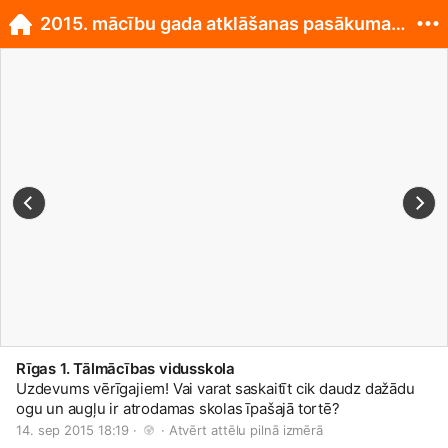
2015. mācību gada atklāšanas pasākuma spilgtākie m
Rīgas 1. Tālmācības vidusskola
Uzdevums vērīgajiem! Vai varat saskaitīt cik daudz dažādu
ogu un augļu ir atrodamas skolas īpašajā tortē?
14. sep 2015 18:19 · 
 · 
Atvērt attēlu pilnā izmērā