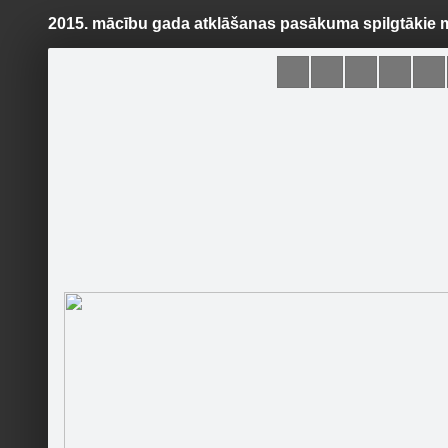
2015. mācību gada atklāšanas pasākuma spilgtākie 
Pāriet
uz
saturu
Šodien
Ziņas
Galerijas
S
Rīgas 1. Tālmācības vidusskola
Oficiālā lapa
Sekot