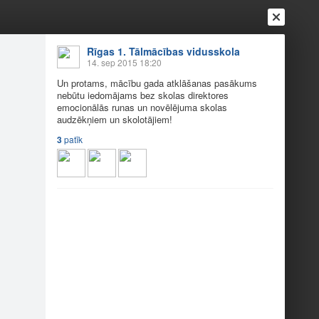
Rīgas 1. Tālmācības vidusskola
14. sep 2015 18:20
Un protams, mācību gada atklāšanas pasākums
nebūtu iedomājams bez skolas direktores
emocionālās runas un novēlējuma skolas
audzēkņiem un skolotājiem!
3
patīk
Ienākt
Reģistrēties
Vai ienāc ar
a
Draugi
Raksti
Vēstules
sākuma spilgtākie m