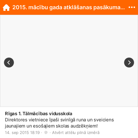
2015. mācību gada atklāšanas pasākuma spilgtākie m
Rīgas 1. Tālmācības vidusskola
Direktores vietniece īpaši svinīgā runa un sveiciens
jaunajiem un esošajiem skolas audzēkņiem!
14. sep 2015 18:19 · 
 · 
Atvērt attēlu pilnā izmērā