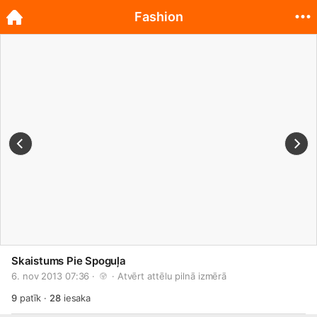
Fashion
Skaistums Pie Spoguļa
6. nov 2013 07:36 · 
 · 
Atvērt attēlu pilnā izmērā
9
patīk
·
28
iesaka