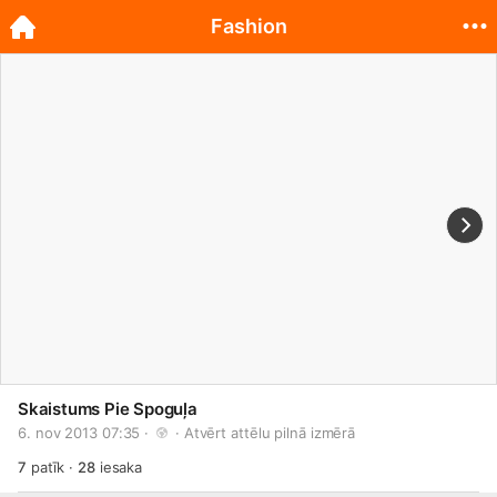
Fashion
Skaistums Pie Spoguļa
6. nov 2013 07:35 · 
 · 
Atvērt attēlu pilnā izmērā
7
patīk
·
28
iesaka