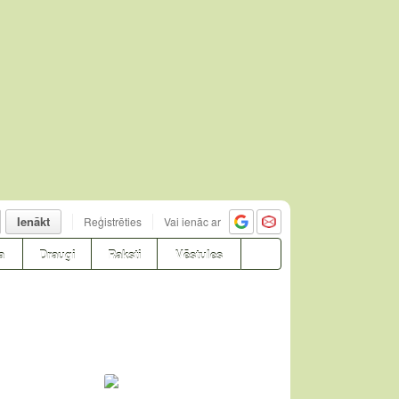
Ienākt
Reģistrēties
Vai ienāc ar
a
Draugi
Raksti
Vēstules