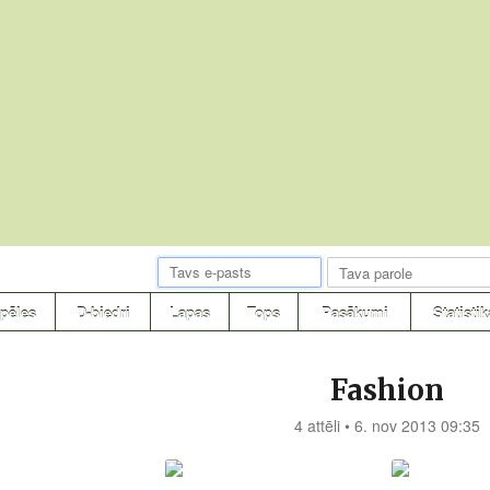
pēles
D-biedri
Lapas
Tops
Pasākumi
Statistik
Fashion
4 attēli • 6. nov 2013 09:35