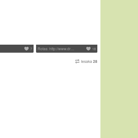
Rotas: http://www.dr…
7
18
Iesaka
28