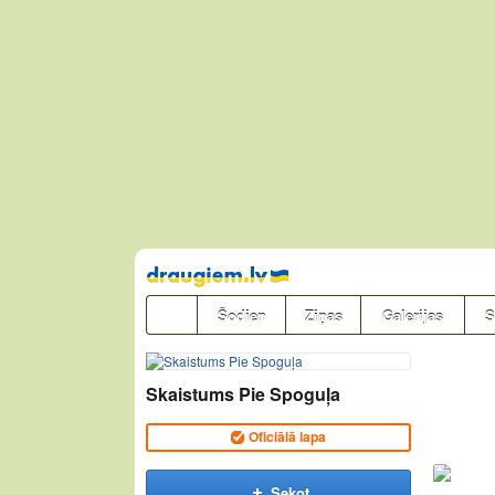
Pāriet
uz
saturu
Šodien
Ziņas
Galerijas
S
Skaistums Pie Spoguļa
Oficiālā lapa
Sekot