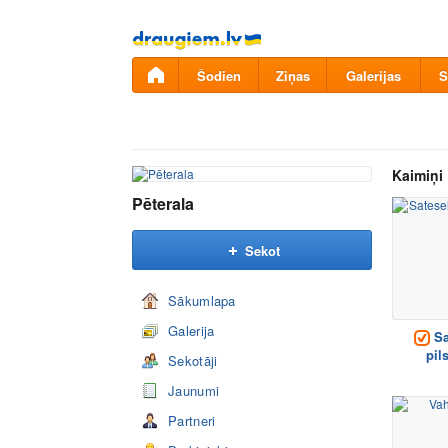
Pāriet
uz
saturu
Šodien
Ziņas
Galerijas
S
Kaimiņi
Pēterala
Sekot
Sākumlapa
Galerija
Sa
pil
Sekotāji
Jaunumi
Partneri