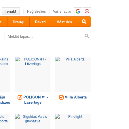
Ienākt
Reģistrēties
Vai ienāc ar
a
Draugi
Raksti
Vēstules
āju
POLIGON #1 -
Villa Alberta
adīzes
Lāzertags