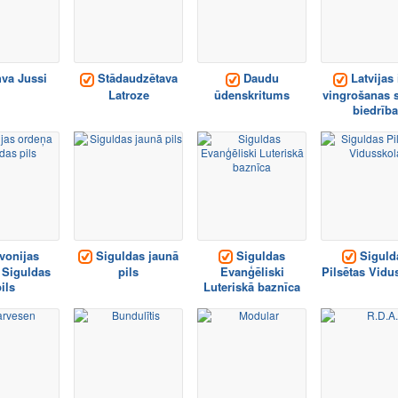
va Jussi
Stādaudzētava
Daudu
Latvijas 
Latroze
ūdenskritums
vingrošanas 
biedrība
vonijas
Siguldas jaunā
Siguldas
Siguld
 Siguldas
pils
Evanģēliski
Pilsētas Vidu
ils
Luteriskā baznīca