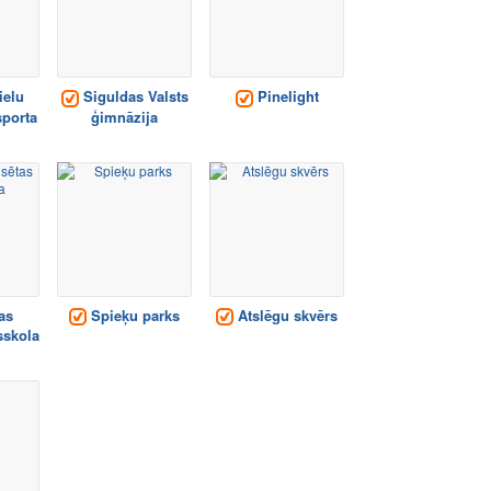
ielu
Siguldas Valsts
Pinelight
sporta
ģimnāzija
as
Spieķu parks
Atslēgu skvērs
sskola