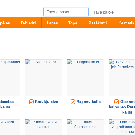
pēles
D-biedri
Lapas
Tops
Pasākumi
Statistik
teseles
Kraukļu aiza
Raganu katls
Gleznot
skalns
kalns jeb Par
kalns