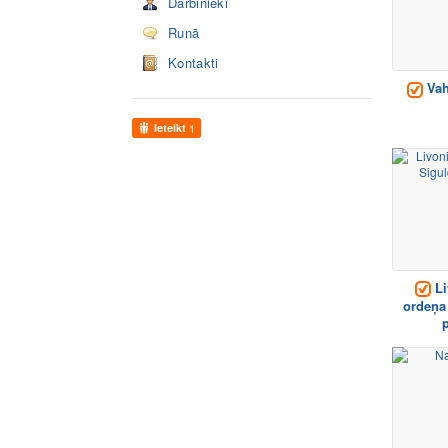
Darbinieki
Runā
Kontakti
Vah
Ieteikt
1
Li
ordeņa
p