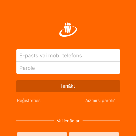
E-pasts vai mob. telefons
Parole
Ienākt
Reģistrēties
Aizmirsi paroli?
Vai ienāc ar