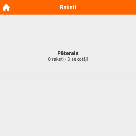
Raksti
Pēterala
0
raksti ·
0
sekotāji