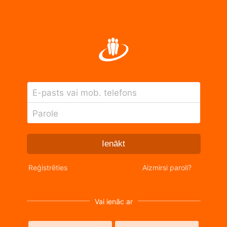
E-pasts vai mob. telefons
Parole
Ienākt
Reģistrēties
Aizmirsi paroli?
Vai ienāc ar