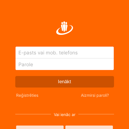
E-pasts vai mob. telefons
Parole
Ienākt
Reģistrēties
Aizmirsi paroli?
Vai ienāc ar