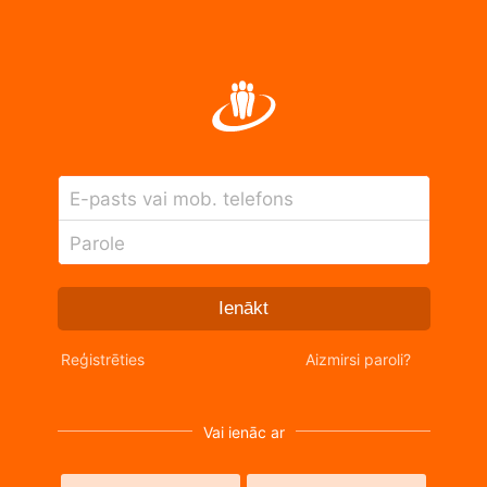
E-pasts vai mob. telefons
Parole
Ienākt
Reģistrēties
Aizmirsi paroli?
Vai ienāc ar