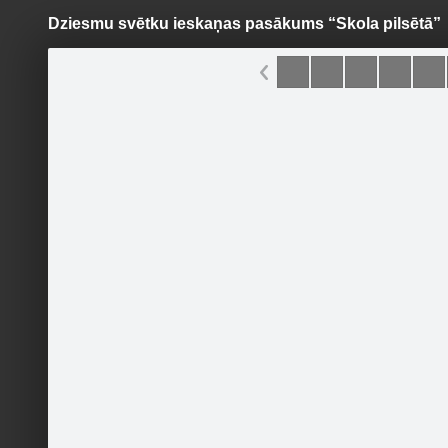
Dziesmu svētku ieskaņas pasākums “Skola pilsētā”
Pāriet
uz
saturu
Šodien
Ziņas
Galerijas
S
Ogres novads
Oficiālā lapa