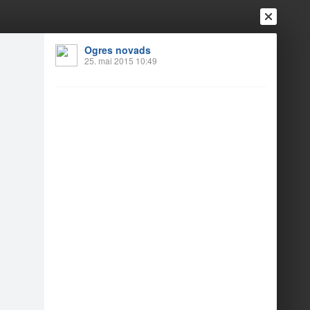
Ogres novads
25. mai 2015 10:49
Ienākt
Reģistrēties
Vai ienāc ar
a
Draugi
Raksti
Vēstules
ms “Skola pilsētā”