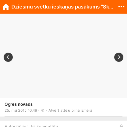
Dziesmu svētku ieskaņas pasākums “Skola pilsētā”
Ogres novads
25. mai 2015 10:49 · 
 · 
Atvērt attēlu pilnā izmērā
Autorizējies, lai komentētu