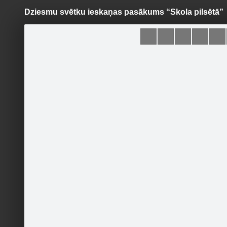
Dziesmu svētku ieskaņas pasākums “Skola pilsētā”
Pāriet
uz
saturu
Šodien
Ziņas
Galerijas
S
Ogres novads
Oficiālā lapa