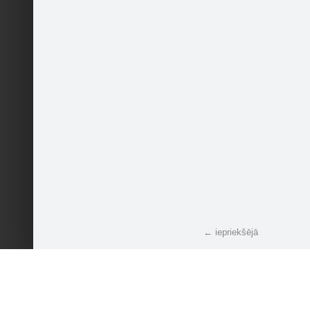
← iepriekšējā