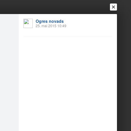
Ogres novads
25. mai 2015 10:49
Ienākt
Reģistrēties
Vai ienāc ar
a
Draugi
Raksti
Vēstules
ms “Skola pilsētā”